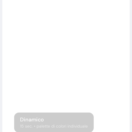
Dinamico
15 sec. • palette di colori individuale