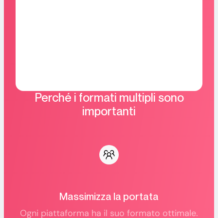
Perché i formati multipli sono
importanti
Massimizza la portata
Ogni piattaforma ha il suo formato ottimale.