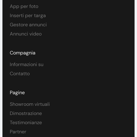
App per foto
Inserti per targa
Gestore annunci
Annunci video
Compagnia
Informazioni su
Contatto
Pagine
Showroom virtuali
Dimostrazione
Testimonianze
Partner