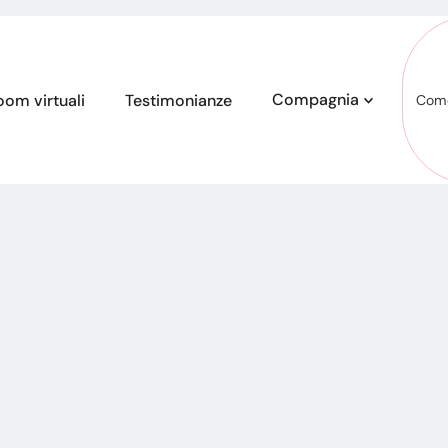
Compagnia
om virtuali
Testimonianze
Come
App per foto
Annunci video
Diventa partner
Su di noi