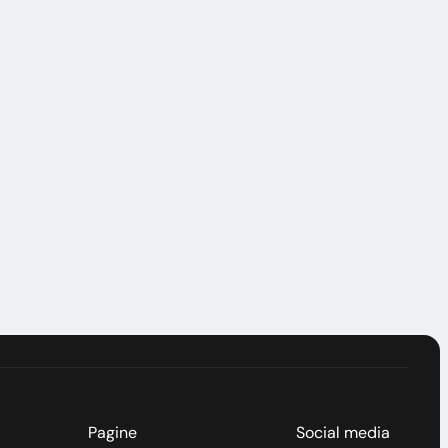
. Non viene fornita
ualsiasi
 questa pagina fa
er il contenuto in
Pagine
Social media