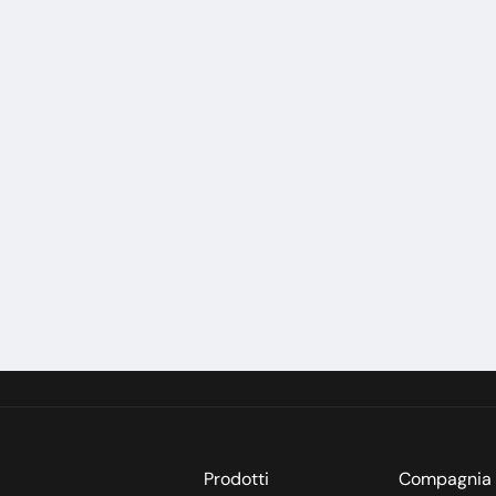
contatto
88 97 60
llo@autofox.ai
i responsabilità
 su autofox.ai sono state raccolte con la massima cura
a correttezza delle informazioni contenute. È esclusa q
nni causati indirettamente o direttamente dall'uso. Se
esterne, autofox non si assume alcuna responsabilità p
Prodotti
Compagnia