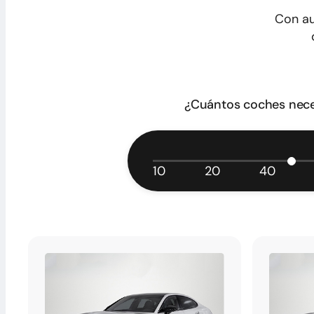
Con au
¿Cuántos coches nece
10
20
40