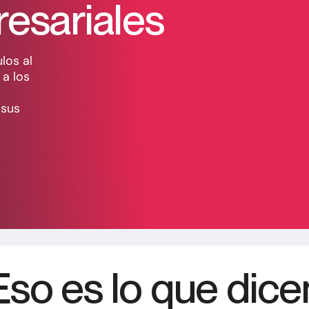
esariales
los al
 a los
 sus
Eso es lo que dice