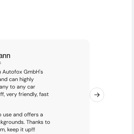
mann
Kuki
s
Google
th Autofox GmbH's
Autofox Gmb
nd can highly
With their in
ny to any car
have revolut
f, very friendly, fast
management.
make the Aut
companion fo
o use and offers a
Five stars fo
ckgrounds. Thanks to
thinking abo
 keep it up!!!
dealers.