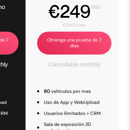
€249
mo
/mo
€2988/year
de 7
Obtenga una prueba de 7
días
hly
Cancellable monthly
60
vehículos por mes
oad
Uso de App y WebUpload
 CRM
Usuarios ilimitados + CRM
Sala de exposición 3D