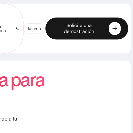
Solicita una
o
Idioma
ona
demostración
Solicita una demostración
osotros
a para
hacia la