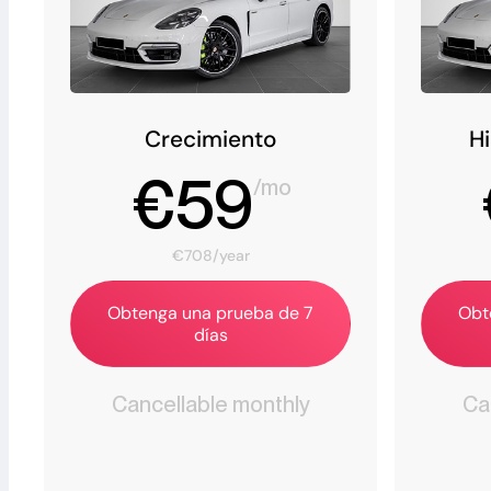
Crecimiento
H
€59
/mo
€708/year
Obtenga una prueba de 7
Obt
días
Cancellable monthly
Ca