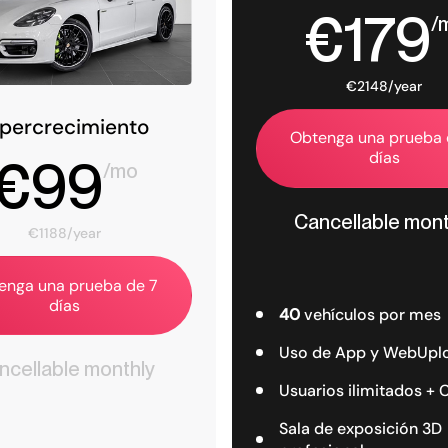
€179
/
€2148/year
ipercrecimiento
Obtenga una prueba 
días
€99
/mo
Cancellable mont
€1188/year
enga una prueba de 7
días
40
vehículos por mes
Uso de App y WebUpl
ncellable monthly
Usuarios ilimitados +
Sala de exposición 3D