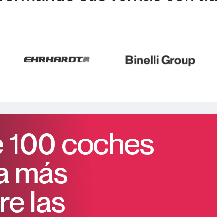
 100 coches
a más
re las