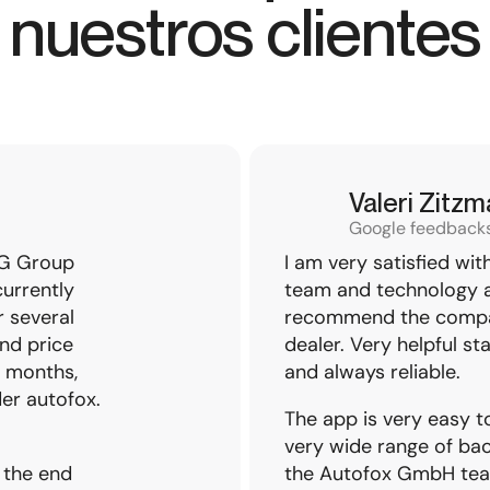
nuestros clientes
Valeri Zitz
Google feedback
AG Group
I am very satisfied wi
currently
team and technology a
 several
recommend the compa
nd price
dealer. Very helpful staf
3 months,
and always reliable.
er autofox.
The app is very easy t
very wide range of ba
 the end
the Autofox GmbH team,