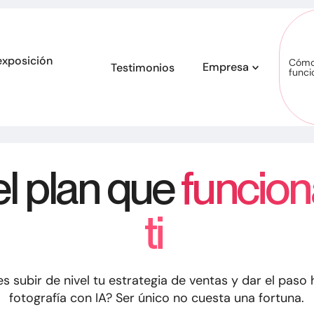
exposición
Cóm
Empresa
Testimonios
funci
otos
Anuncios de vídeo
Conviértete en socio
Acerca de n
el plan que
funcion
ti
s subir de nivel tu estrategia de ventas y dar el paso 
fotografía con IA? Ser único no cuesta una fortuna.