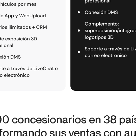
profesional
hículos por mes
Conexión DMS
de App y WebUpload
Complemento:
ios ilimitados + CRM
superposición/integra
logotipos 3D
de exposición 3D
sional
Soporte a través de L
correo electrónico
xión DMS
te a través de LiveChat o
o electrónico
0 concesionarios en 38 paí
sformando sus ventas con au