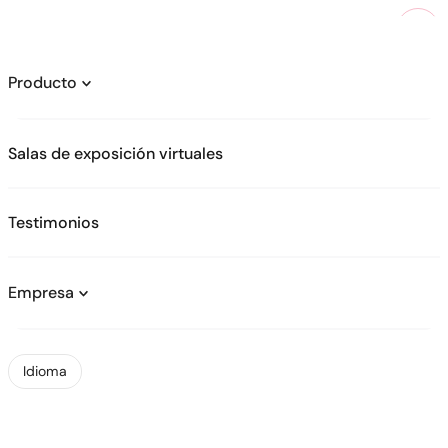
Producto
Salas de exposición virtuales
Testimonios
Matrícula profesional
branding &
Empresa
consistency
Idioma
Revolucionaria plataforma de anuncios de
vehículos basada en inteligencia artificial que
transforma la forma en que vendes