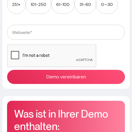
251+
101-250
61-100
31-60
0—30
Was ist in Ihrer Demo
enthalten: