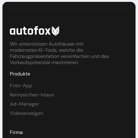
Ausstellungsräume zur Auswahl oder
zur eigenen Gestaltung
Wir unterstützen Autohäuser mit
modernsten KI-Tools, welche die
Fahrzeugpräsentation vereinfachen und das
Verkaufspotenzial maximieren.
Produkte
Foto-App
Kennzeichen-Inlays
Ad-Manager
Videoanzeigen
Firma