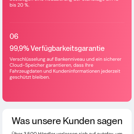
bis 20 %.
06
99,9% Verfügbarkeitsgarantie
Verschlüsselung auf Bankenniveau und ein sicherer
Cloud-Speicher garantieren, dass Ihre
Fahrzeugdaten und Kundeninformationen jederzeit
geschützt bleiben.
Was unsere Kunden sagen
Über 3.500 Händler verlassen sich auf autofox, um