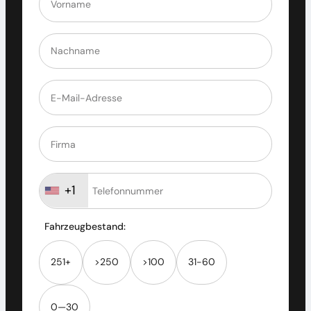
+1
Fahrzeugbestand:
251+
>250
>100
31-60
0—30