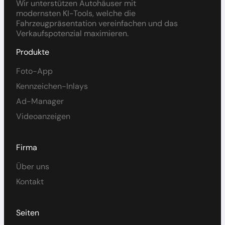
Wir unterstützen Autohäuser mit
modernsten KI-Tools, welche die
Fahrzeugpräsentation vereinfachen und das
Verkaufspotenzial maximieren.
Produkte
Foto-App
Kennzeichen-Inlays
Ad-Manager
Videoanzeigen
Firma
Über uns
Kontakt
Seiten