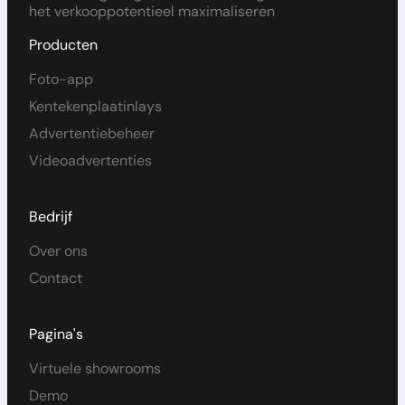
het verkooppotentieel maximaliseren
Producten
Foto-app
Kentekenplaatinlays
Advertentiebeheer
Videoadvertenties
Bedrijf
Over ons
Contact
Pagina's
Virtuele showrooms
Demo