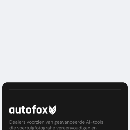
autofox.ai past het privacybeleid in elk geval
aan de meest recente stand van zaken aan met
betrekking tot het gebruik en de bescherming
van persoonsgegevens. De betreffende nieuwe
versie zal op een geschikte plaats aan u
beschikbaar worden gesteld. De actuele
gegevensbeschermingsregels die door
autofox.ai zijn gepubliceerd, zijn in elk geval van
toepassing. Status: 01 mei 2020 - autofox.ai
Dealers voorzien van geavanceerde AI-tools
die voertuigfotografie vereenvoudigen en